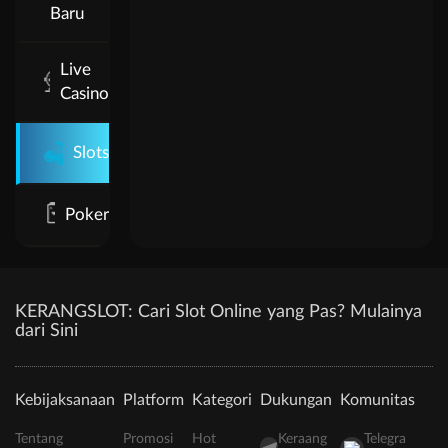
Baru
Live
Casino
Slots
Poker
KERANGSLOT: Cari Slot Online yang Pas? Mulainya
dari Sini
Kebijaksanaan
Platform
Kategori
Dukungan
Komunitas
Tentang
Promosi
Hot
Keraang
Telegra