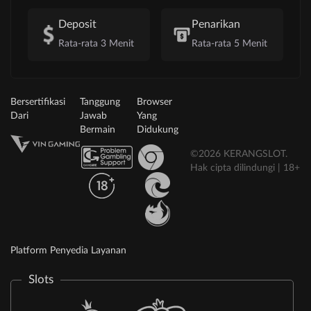
Deposit
Penarikan
Rata-rata 3 Menit
Rata-rata 5 Menit
Bersertifikasi
Tanggung
Browser
Dari
Jawab
Yang
Bermain
Didukung
©2026 KERANGSLOT.
Hak cipta dilindungi | 18+
Platform Penyedia Layanan
Slots