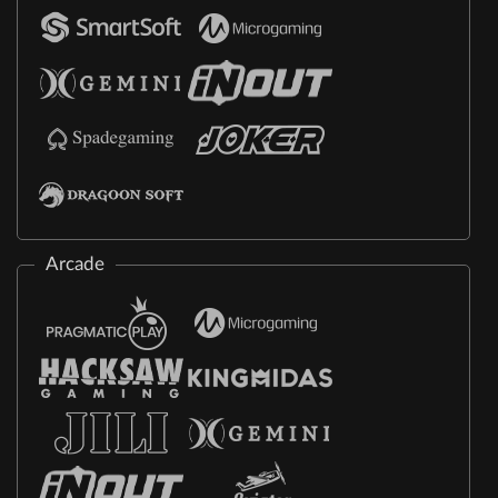
Arcade