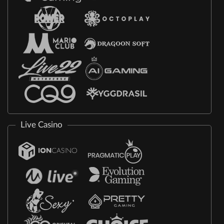
Live Casino