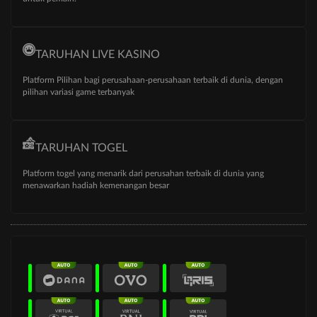
TARUHAN LIVE KASINO
Platform Pilihan bagi perusahaan-perusahaan terbaik di dunia, dengan
pilihan variasi game terbanyak
TARUHAN TOGEL
Platform togel yang menarik dari perusahan terbaik di dunia yang
menawarkan hadiah kemenangan besar