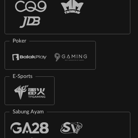
Poker
E-Sports
Sabung Ayam