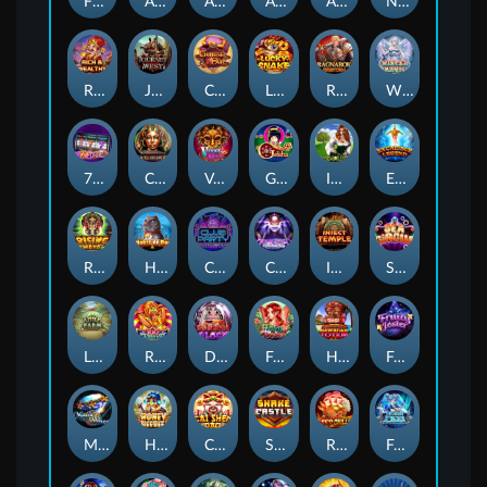
FUNTASTIC FRUIT
Aladdin Wishes
AROWANAS LUCK
ARCHER
Alice Wonderland
Neko The Fortune Cat
RICH AND WEALTHY
JOURNEY WEST
Chinese Fair
Lucky Snake
RAGNAROK FIRE STORM
Winter Magic
77 FORTUNE
CAT QUEEN
Venice Mask
GEISHA
IRISH LUCK
Excalibur Legend
Rising Maya
House of Dog
Club Party
Celestial Goddess
Insect Temple
Sea Circus
Little Farm
Rio Carnival
Daruma Block
Fairy of Riches
Hawaiian Totem
Fruity Jester
Magic Wheel
Honey Bee Bee
Cai Shen Do
Snake Castle
Red Chilli
Frozen Joker