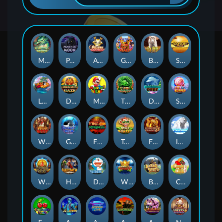
Mystical Beasts
PANTHER MOON
Aliens Madness
GOD OF WEALTH
BAI SHI
SAFARI HEAT
LUCKY BEASTS
DRAGON GATE
MARIO AND FRIENDS
TWIN DRAGON
DOLPHIN REEF
Sweet Buffet
WILD WEST
GREAT BLUE
FIRE KINGDOM
Triple Monkey
FORTUNE DRAGON 88
ICELAND
Wings of God
Halloween Fortune
Doraemon
WORLD CUP FRENZY
BONUS BEAR
CANDY CRUSH