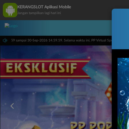
KERANGSLOT Aplikasi Mobile
Jangan tampilkan lagi hari ini
14.59.59 sampai 30-Sep-2026 14.59.59. Selama waktu ini, PP Virtual Sports permain