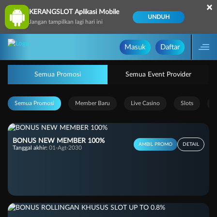
×
KERANGSLOT Aplikasi Mobile
UNDUH
Jangan tampilkan lagi hari ini
Masuk
Daftar
Semua Promosi
Semua Event Provider
Semua Promosi
Member Baru
Live Casino
Slots
P
BONUS NEW MEMBER 100%
AMBIL PROMO
DETAIL
Tanggal akhir:
01-Agt-2030