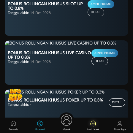
BONUS ROLLINGAN KHUSUS SLOT UP
AMBIL PROMO
TO 0.8%
DETAIL
Tanggal akhir:
14-Des-2028
BONUS ROLLINGAN KHUSUS LIVE CASINO
AMBIL PROMO
UP TO 0.8%
DETAIL
Tanggal akhir:
14-Des-2028
BONUS ROLLINGAN KHUSUS POKER UP TO 0.3%
DETAIL
Tanggal akhir:
-
Beranda
Promosi
Masuk
Hub. Kami
Akun Saya