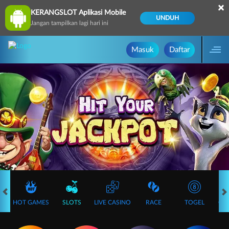
×
KERANGSLOT Aplikasi Mobile
UNDUH
Jangan tampilkan lagi hari ini
Masuk
Daftar
HOT GAMES
SLOTS
LIVE CASINO
RACE
TOGEL
OL