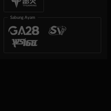
Sabung Ayam