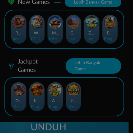
New Games
Lebih Banyak Game
Rhapsody of Muertos
Wings of Iguazu
Mighty Panda
Glory Of Rome
Ze Zeus
Pandemic Rising
AdvantPlay
PG Soft
MicroGaming
Habanero
Hacksaw
Pragmatic Play
Jackpot
Lebih Banyak
Game
Games
Orphan Organ
King Of Spears
Anaconda Gold
9 Masks of Fire™ HyperSpins™
MicroGaming
Pragmatic Play
Pragmatic Play
MicroGaming
UNDUH