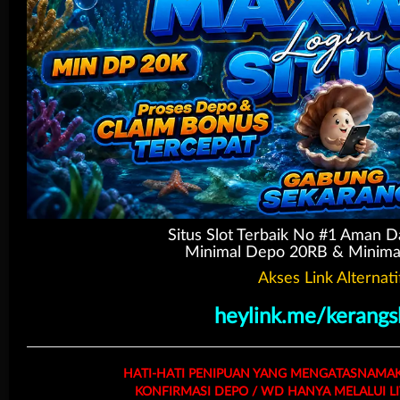
Arcade
Situs Slot Terbaik No #1 Aman 
Minimal Depo 20RB & Minim
Akses Link Alternati
heylink.me/kerangs
HATI-HATI PENIPUAN YANG MENGATASNAMA
KONFIRMASI DEPO / WD HANYA MELALUI L