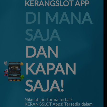
KERANGSLOT APP
DI MANA
SAJA
DAN
KAPAN
SAJA!
Nikmati performa terbaik,
KERANGSLOT Apps! Tersedia dalam