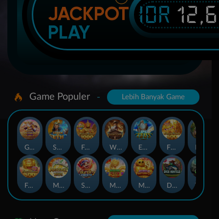
IDR
12,
JACKPOT
PLAY
Game Populer
Lebih Banyak Game
Gates of Olympus POP
Storm of Seth 2
Fortune Garuda 1000
Wild Bounty Showdown
Epic Ze Zeus
FORTUNE GARUDA 500
Legacy of Kong Maxways
Fortune Gems 500
Mahjong Ways
SUPER ELEMENTS 2
Mahjong Wins Triple Pot
MUSCLE FORTUNE CAT
Duck Hunters
The Crypt