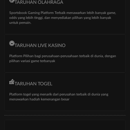
TARUHAN OLAHRAGA
Sportsbook Gaming Platform Terbaik menawarkan lebih banyak game,
odds yang lebih tinggi, dan menyediakan pilihan yang lebih banyak
untuk pemain.
TARUHAN LIVE KASINO
Platform Pilihan bagi perusahaan-perusahaan terbaik di dunia, dengan
pilihan variasi game terbanyak
TARUHAN TOGEL
Platform togel yang menarik dari perusahan terbaik di dunia yang
menawarkan hadiah kemenangan besar