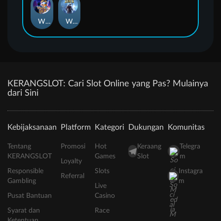
Wishes of the Genie
Wrath of Zeus
KERANGSLOT: Cari Slot Online yang Pas? Mulainya
dari Sini
Kebijaksanaan
Platform
Kategori
Dukungan
Komunitas
Tentang
Promosi
Hot
Keraang
Telegra
KERANGSLOT
Games
Slot
m
Loyalty
Responsible
Slots
Instagra
Referral
Gambling
m
Live
Pusat Bantuan
Casino
Syarat dan
Race
Ketentuan