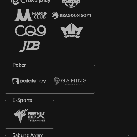
Poker
E-Sports
Sabung Ayam