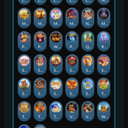
Las Vegas Party
Legend of the White and Green Snake
Lion Dance Fortune
Lucky Zhu
Lulu's Enchanted Forest
Mahjong Fortune
Mayan Gold Hunt
Mega Wild Safari
Mochi Mochi
Muay Thai Arena
Nomikai Fever
Mysteries of Pandora
Pawsome Xmas
Persian Gems
Wild West Saloon
Pumpkin Night
Queen of Aztec
Rave On
Sakura Neko
Samba Fiesta
SanGuo - The Brotherhood
Sexy Christmas Sirens
Spirits Fiesta
Spring Harvest
Stallion Princess
Steampunk Reloaded
Surgary bonanza
Super Phoenix
Surf Monkey
Taco Truck Delight
Temple of Gods
TNT Fiesta
Tower of Riches
Vault of Riches
Viking Valor
Wild Fish Hunter