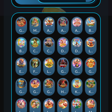
Gladiators
Mermaid's Treasure
Adventures Of Caramelo
Amazing Circus
Aphrodite - Goddess of Love
Bierfest Delight
Bikini Babes
Chasing Leprechaun Coins
Countdown to Fortune
Dragon Wonder
Ducky Spin
Legendary El Toro
Empress of the Black Seas
Forbidden Island
Longevity dragon(Fulong)
Gangster's Paradise
Gates Of Kunlun
God of Fortune
Gold Seekers
Golden Gallop
Golden Hatch
Heavenly Sage
Kawaii Neko
Kung Fu Warrior