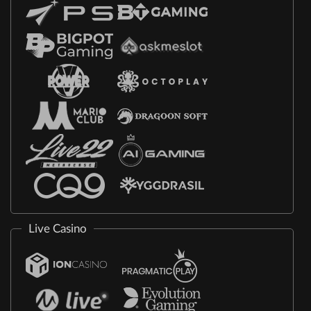
Live Casino