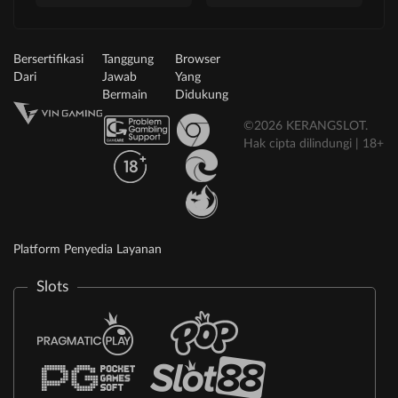
Bersertifikasi
Tanggung
Browser
Dari
Jawab
Yang
Bermain
Didukung
©2026 KERANGSLOT.
Hak cipta dilindungi | 18+
Platform Penyedia Layanan
Slots