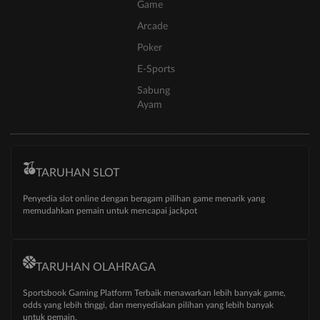
Game
Arcade
Poker
E-Sports
Sabung
Ayam
TARUHAN SLOT
Penyedia slot online dengan beragam pilihan game menarik yang
memudahkan pemain untuk mencapai jackpot
TARUHAN OLAHRAGA
Sportsbook Gaming Platform Terbaik menawarkan lebih banyak game,
odds yang lebih tinggi, dan menyediakan pilihan yang lebih banyak
untuk pemain.