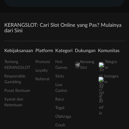
KERANGSLOT: Cari Slot Online yang Pas? Mulainya
dari Sini
Kebijaksanaan
Platform
Kategori
Dukungan
Komunitas
Tentang
Promosi
Hot
Keraang
Telegra
KERANGSLOT
Games
Slot
m
Loyalty
Responsible
Slots
Instagra
Referral
Gambling
m
Live
Pusat Bantuan
Casino
Syarat dan
Race
Ketentuan
Togel
Olahraga
Crash