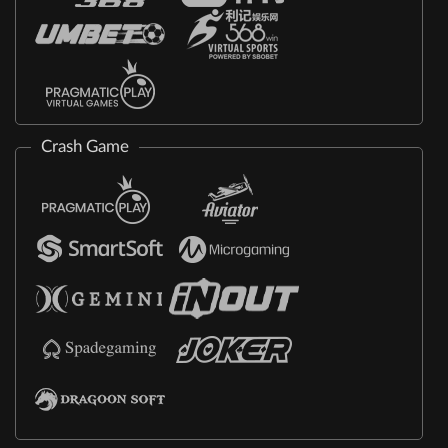
Crash Game