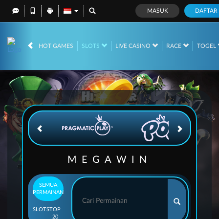
MASUK
DAFTAR
IDR
12,664,114,
HOT GAMES
SLOTS
LIVE CASINO
RACE
TOGEL
MEGAWIN
SEMUA
PERMAINAN
SLOTS
TOP
20