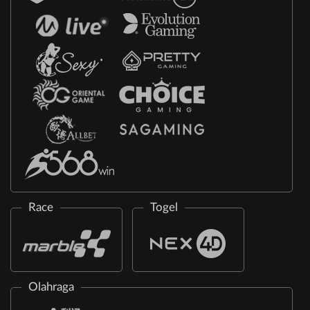
Race
Togel
Olahraga