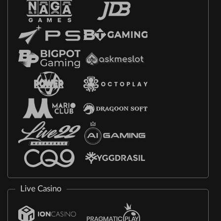
Live Casino