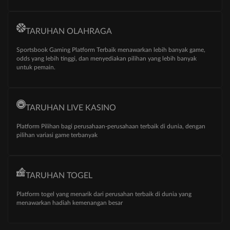
TARUHAN OLAHRAGA
Sportsbook Gaming Platform Terbaik menawarkan lebih banyak game,
odds yang lebih tinggi, dan menyediakan pilihan yang lebih banyak
untuk pemain.
TARUHAN LIVE KASINO
Platform Pilihan bagi perusahaan-perusahaan terbaik di dunia, dengan
pilihan variasi game terbanyak
TARUHAN TOGEL
Platform togel yang menarik dari perusahan terbaik di dunia yang
menawarkan hadiah kemenangan besar