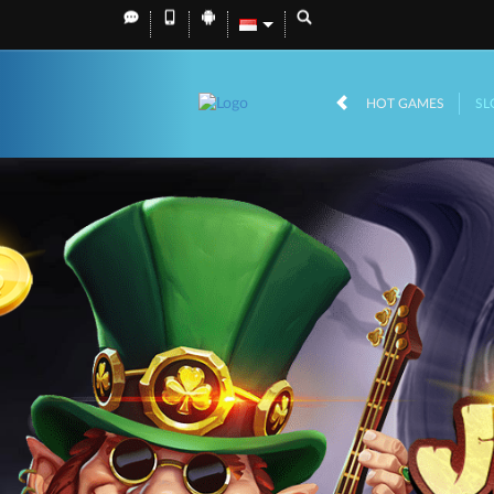
HOT GAMES
SL