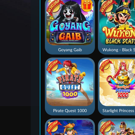
Goyang Gaib
Pirate Quest 1000