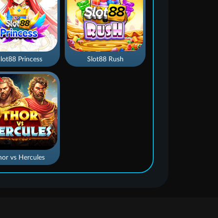
lot88 Princess
Slot88 Rush
hor vs Hercules