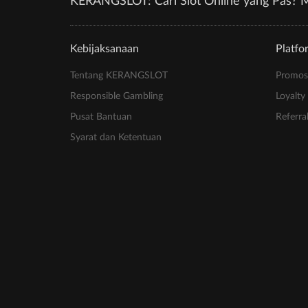
KERANGSLOT: Cari Slot Online yang Pas? Mu
Kebijaksanaan
Platfo
Tentang KERANGSLOT
Promos
Responsible Gambling
Loyalty
Pusat Bantuan
Referra
Syarat dan Ketentuan