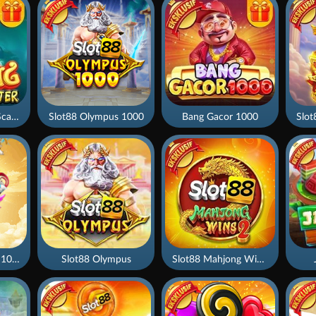
Wukong - Black Scatter
Slot88 Olympus 1000
Bang Gacor 1000
Starlight Princess 1000
Slot88 Olympus
Slot88 Mahjong Wins 2