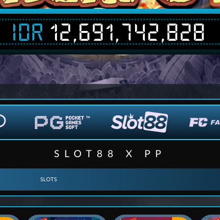
IDR
12,691,742,828
SLOT88 X PP
SLOTS