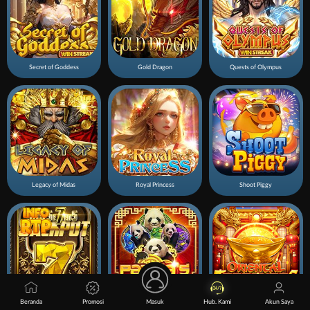
Secret of Goddess
Gold Dragon
Quests of Olympus
Legacy of Midas
Royal Princess
Shoot Piggy
Beranda
Promosi
Masuk
Hub. Kami
Akun Saya
Big Sevens Jackpot
Panda’s Jackpot
Oriental Treasures