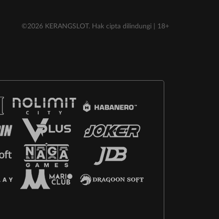
©2026 KERANGSLOT. Hak cipta dilindungi | 18+