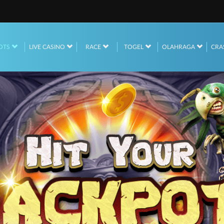
OTS
LIVE CASINO
RACE
TOGEL
OLAHRAGA
CRA