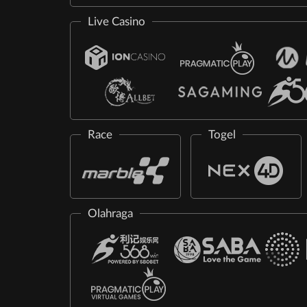
Live Casino
Race
Togel
Olahraga