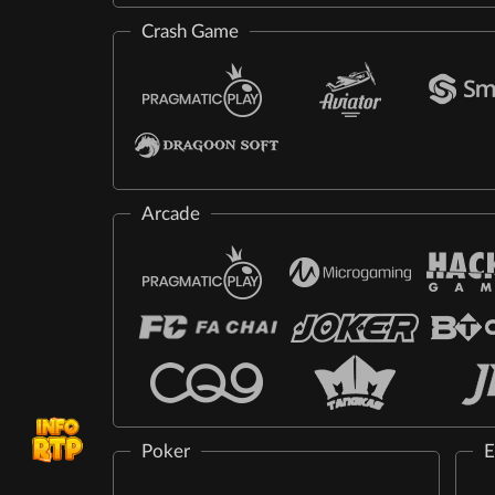
Crash Game
Arcade
Poker
E