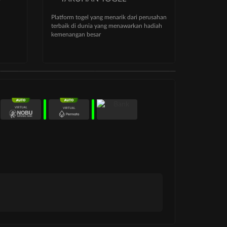
Platform togel yang menarik dari perusahan
terbaik di dunia yang menawarkan hadiah
kemenangan besar