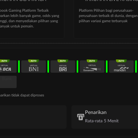
book Gaming Platform Terbaik
Platform Pilihan bagi perusahaan-
rkan lebih banyak game, odds yang
perusahaan terbaik di dunia, dengan
tinggi, dan menyediakan pilihan yang
pilihan variasi game terbanyak
banyak untuk pemain.
arikan tidak dapat diproses
Penarikan
Rata-rata 5 Menit