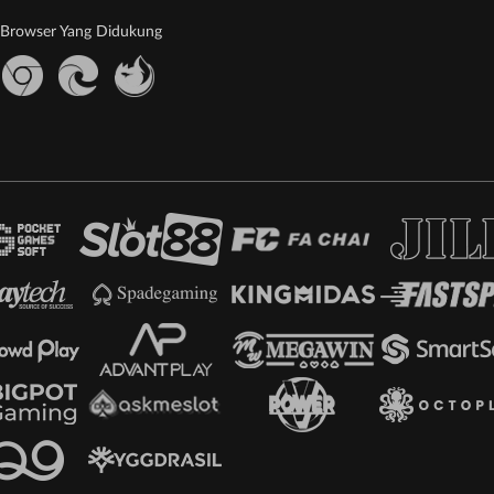
Browser Yang Didukung