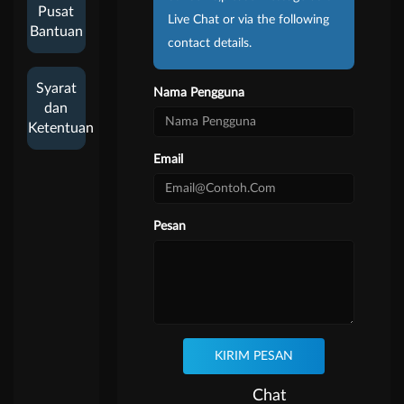
Pusat
Live Chat or via the following
Bantuan
contact details.
Syarat
Nama Pengguna
dan
Ketentuan
Email
Pesan
Chat