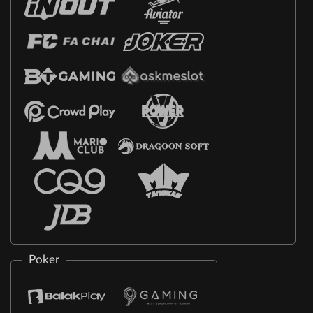
Poker