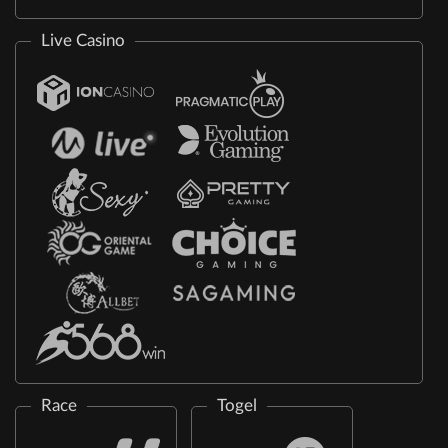
Live Casino
Race
Togel