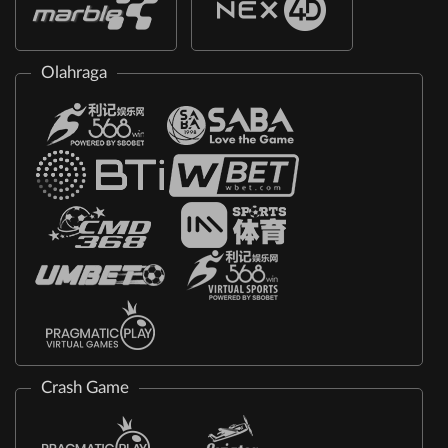
Olahraga
Crash Game