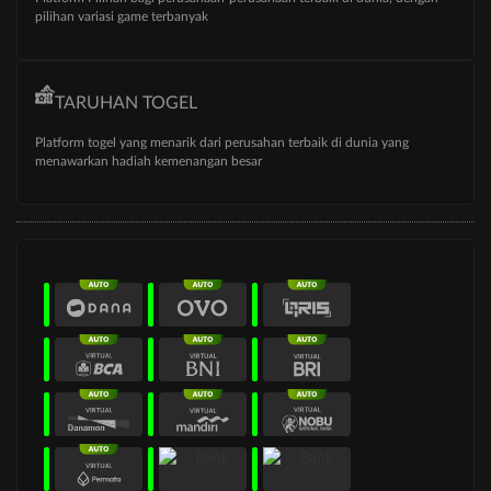
pilihan variasi game terbanyak
TARUHAN TOGEL
Platform togel yang menarik dari perusahan terbaik di dunia yang
menawarkan hadiah kemenangan besar