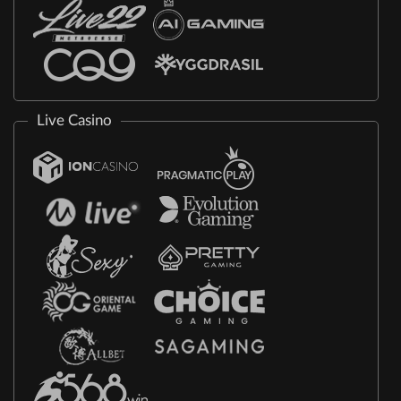
Live Casino