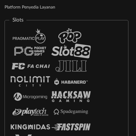
Platform Penyedia Layanan
Slots