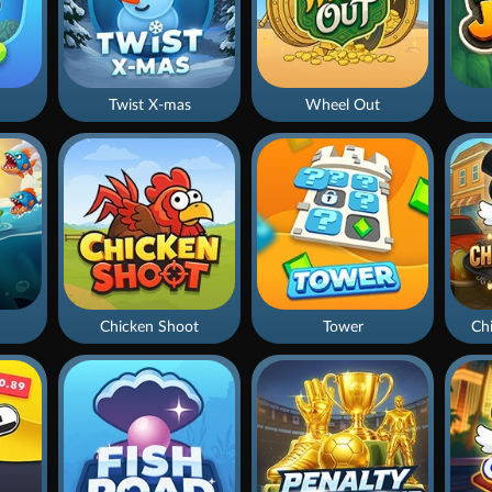
Twist X-mas
Wheel Out
Chicken Shoot
Tower
Ch