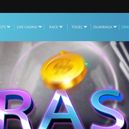
OTS
LIVE CASINO
RACE
TOGEL
OLAHRAGA
CRA