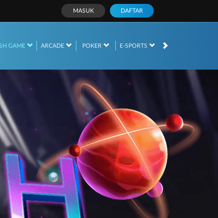
MASUK
DAFTAR
SH GAME
ARCADE
POKER
E-SPORTS
SABUNG AYAM