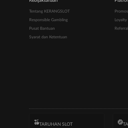
Kebijaksanaan
Platfo
Tentang KERANGSLOT
Promos
Responsible Gambling
Loyalty
Pusat Bantuan
Referra
Syarat dan Ketentuan
TARUHAN SLOT
T