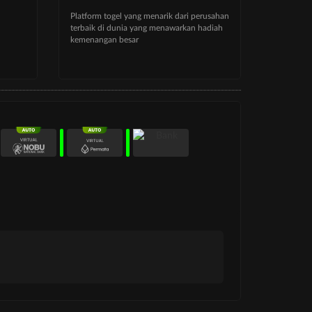
Platform togel yang menarik dari perusahan
terbaik di dunia yang menawarkan hadiah
kemenangan besar