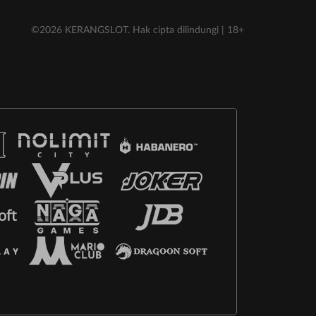
©2026 KERANGSLOT. Hak cipta dilindungi | 18+