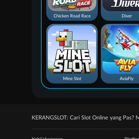
Chicken Road Race
Diver
Mine Slot
AviaFly
KERANGSLOT: Cari Slot Online yang Pas? Mu