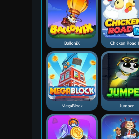
BalloniX
Chicken Road 
MegaBlock
Jumper