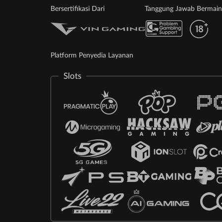
Bersertifikasi Dari
Tanggung Jawab Bermain
Platform Penyedia Layanan
Slots