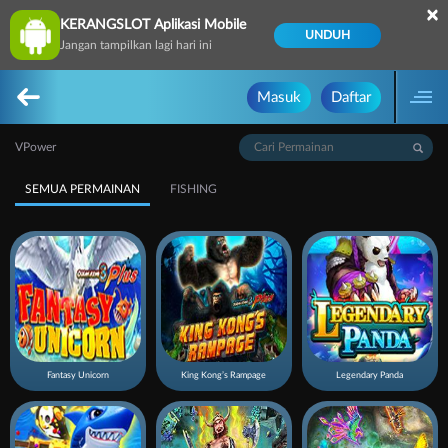
×
KERANGSLOT Aplikasi Mobile
UNDUH
Jangan tampilkan lagi hari ini
Masuk
Daftar
VPower
SEMUA PERMAINAN
FISHING
Fantasy Unicorn
King Kong’s Rampage
Legendary Panda