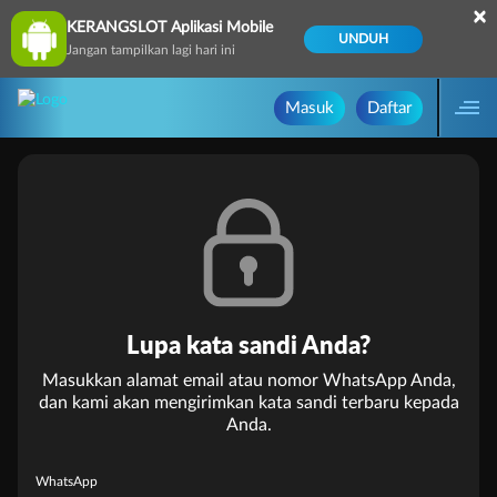
×
KERANGSLOT Aplikasi Mobile
UNDUH
Jangan tampilkan lagi hari ini
Masuk
Daftar
Lupa kata sandi Anda?
Masukkan alamat email atau nomor WhatsApp Anda,
dan kami akan mengirimkan kata sandi terbaru kepada
Anda.
WhatsApp