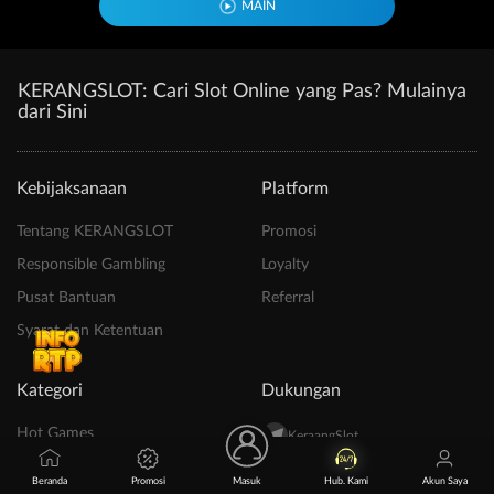
MAIN
KERANGSLOT: Cari Slot Online yang Pas? Mulainya
dari Sini
Kebijaksanaan
Platform
Tentang KERANGSLOT
Promosi
Responsible Gambling
Loyalty
Pusat Bantuan
Referral
Syarat dan Ketentuan
Kategori
Dukungan
Hot Games
KeraangSlot
Slots
Beranda
Promosi
Masuk
Hub. Kami
Akun Saya