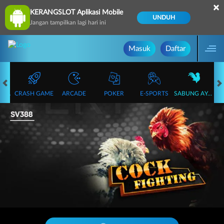
×
KERANGSLOT Aplikasi Mobile
UNDUH
Jangan tampilkan lagi hari ini
Masuk
Daftar
AGA
CRASH GAME
ARCADE
POKER
E-SPORTS
SABUNG AYAM