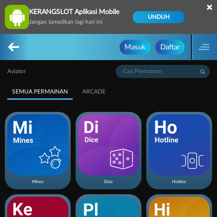
×
KERANGSLOT Aplikasi Mobile
UNDUH
Jangan tampilkan lagi hari ini
Masuk
Daftar
Aviator
SEMUA PERMAINAN
ARCADE
Mines
Dice
Hotline