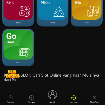
Keno
Plinko
Hilo
Goal
KERANGSLOT: Cari Slot Online yang Pas? Mulainya
dari Sini
Kebijaksanaan
Platform
Beranda
Promosi
Masuk
Hub. Kami
Akun Saya